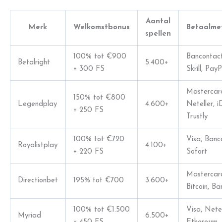
Aantal
Merk
Welkomstbonus
Betaalme
spellen
100% tot €900
Bancontact
Betalright
5.400+
+ 300 FS
Skrill, PayP
Mastercar
150% tot €800
Legendplay
4.600+
Neteller, 
+ 250 FS
Trustly
100% tot €720
Visa, Banc
Royalistplay
4.100+
+ 220 FS
Sofort
Mastercard,
Directionbet
195% tot €700
3.600+
Bitcoin, Ba
100% tot €1.500
Visa, Netel
Myriad
6.500+