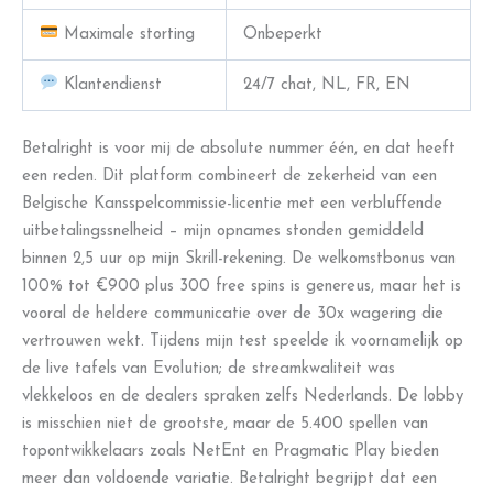
Maximale storting
Onbeperkt
Klantendienst
24/7 chat, NL, FR, EN
Betalright is voor mij de absolute nummer één, en dat heeft
een reden. Dit platform combineert de zekerheid van een
Belgische Kansspelcommissie-licentie met een verbluffende
uitbetalingssnelheid – mijn opnames stonden gemiddeld
binnen 2,5 uur op mijn Skrill-rekening. De welkomstbonus van
100% tot €900 plus 300 free spins is genereus, maar het is
vooral de heldere communicatie over de 30x wagering die
vertrouwen wekt. Tijdens mijn test speelde ik voornamelijk op
de live tafels van Evolution; de streamkwaliteit was
vlekkeloos en de dealers spraken zelfs Nederlands. De lobby
is misschien niet de grootste, maar de 5.400 spellen van
topontwikkelaars zoals NetEnt en Pragmatic Play bieden
meer dan voldoende variatie. Betalright begrijpt dat een