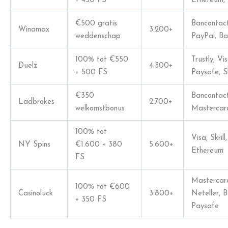
+ 450 FS
Ethereum, 
€500 gratis
Bancontact
Winamax
3.200+
weddenschap
PayPal, Ba
100% tot €550
Trustly, Vis
Duelz
4.300+
+ 500 FS
Paysafe, Sk
€350
Bancontact
Ladbrokes
2.700+
welkomstbonus
Mastercar
100% tot
Visa, Skrill,
NY Spins
€1.600 + 380
5.600+
Ethereum
FS
Mastercar
100% tot €600
Casinoluck
3.800+
Neteller, B
+ 350 FS
Paysafe