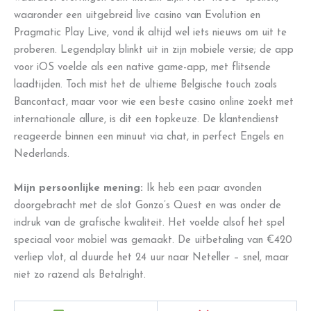
waaronder een uitgebreid live casino van Evolution en
Pragmatic Play Live, vond ik altijd wel iets nieuws om uit te
proberen. Legendplay blinkt uit in zijn mobiele versie; de app
voor iOS voelde als een native game-app, met flitsende
laadtijden. Toch mist het de ultieme Belgische touch zoals
Bancontact, maar voor wie een beste casino online zoekt met
internationale allure, is dit een topkeuze. De klantendienst
reageerde binnen een minuut via chat, in perfect Engels en
Nederlands.
Mijn persoonlijke mening:
Ik heb een paar avonden
doorgebracht met de slot Gonzo’s Quest en was onder de
indruk van de grafische kwaliteit. Het voelde alsof het spel
speciaal voor mobiel was gemaakt. De uitbetaling van €420
verliep vlot, al duurde het 24 uur naar Neteller – snel, maar
niet zo razend als Betalright.