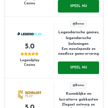
Casino
SPEEL NU
Bonus
Legendarische games,
legendarische
beloningen
5.0
Een meeslepende en
naadloze game-ervaring
Legendplay
Casino
SPEEL NU
Bonus
Koninklijke en
lucratieve gokkasten
Elegant ontwerp en
5.0