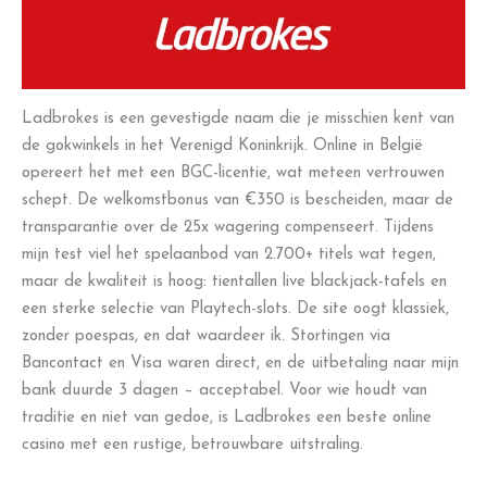
Ladbrokes is een gevestigde naam die je misschien kent van
de gokwinkels in het Verenigd Koninkrijk. Online in België
opereert het met een BGC-licentie, wat meteen vertrouwen
schept. De welkomstbonus van €350 is bescheiden, maar de
transparantie over de 25x wagering compenseert. Tijdens
mijn test viel het spelaanbod van 2.700+ titels wat tegen,
maar de kwaliteit is hoog: tientallen live blackjack-tafels en
een sterke selectie van Playtech-slots. De site oogt klassiek,
zonder poespas, en dat waardeer ik. Stortingen via
Bancontact en Visa waren direct, en de uitbetaling naar mijn
bank duurde 3 dagen – acceptabel. Voor wie houdt van
traditie en niet van gedoe, is Ladbrokes een beste online
casino met een rustige, betrouwbare uitstraling.