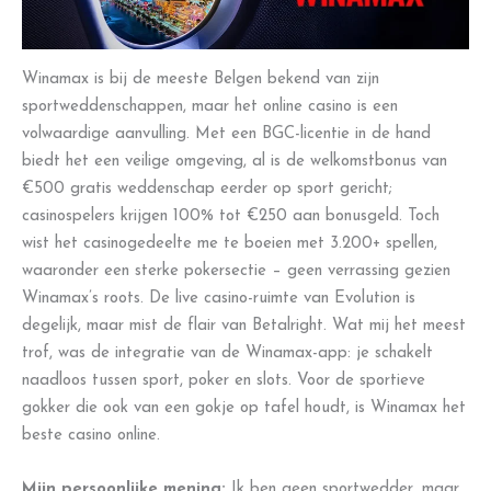
Winamax is bij de meeste Belgen bekend van zijn
sportweddenschappen, maar het online casino is een
volwaardige aanvulling. Met een BGC-licentie in de hand
biedt het een veilige omgeving, al is de welkomstbonus van
€500 gratis weddenschap eerder op sport gericht;
casinospelers krijgen 100% tot €250 aan bonusgeld. Toch
wist het casinogedeelte me te boeien met 3.200+ spellen,
waaronder een sterke pokersectie – geen verrassing gezien
Winamax’s roots. De live casino-ruimte van Evolution is
degelijk, maar mist de flair van Betalright. Wat mij het meest
trof, was de integratie van de Winamax-app: je schakelt
naadloos tussen sport, poker en slots. Voor de sportieve
gokker die ook van een gokje op tafel houdt, is Winamax het
beste casino online.
Mijn persoonlijke mening:
Ik ben geen sportwedder, maar