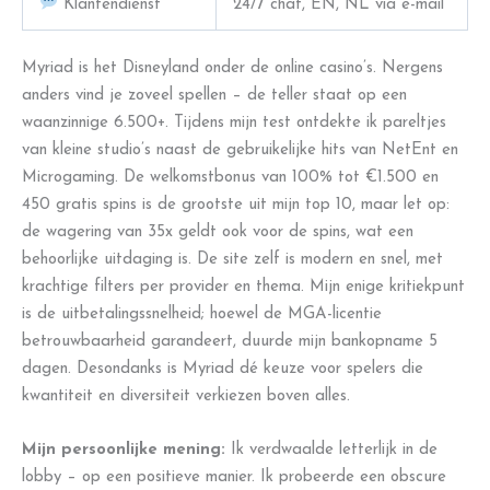
Klantendienst
24/7 chat, EN, NL via e-mail
Myriad is het Disneyland onder de online casino’s. Nergens
anders vind je zoveel spellen – de teller staat op een
waanzinnige 6.500+. Tijdens mijn test ontdekte ik pareltjes
van kleine studio’s naast de gebruikelijke hits van NetEnt en
Microgaming. De welkomstbonus van 100% tot €1.500 en
450 gratis spins is de grootste uit mijn top 10, maar let op:
de wagering van 35x geldt ook voor de spins, wat een
behoorlijke uitdaging is. De site zelf is modern en snel, met
krachtige filters per provider en thema. Mijn enige kritiekpunt
is de uitbetalingssnelheid; hoewel de MGA-licentie
betrouwbaarheid garandeert, duurde mijn bankopname 5
dagen. Desondanks is Myriad dé keuze voor spelers die
kwantiteit en diversiteit verkiezen boven alles.
Mijn persoonlijke mening:
Ik verdwaalde letterlijk in de
lobby – op een positieve manier. Ik probeerde een obscure