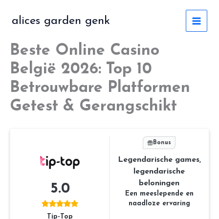
Spring
naar
alices garden genk
de
inhoud
Beste Online Casino
België 2026: Top 10
Betrouwbare Platformen
Getest & Gerangschikt
Bonus
Legendarische games,
legendarische
beloningen
5.0
Een meeslepende en
naadloze ervaring
Tip-Top